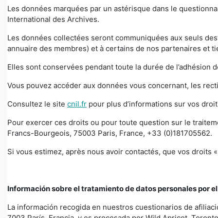
Les données marquées par un astérisque dans le questionnaire
International des Archives.
Les données collectées seront communiquées aux seuls destin
annuaire des membres) et à certains de nos partenaires et tie
Elles sont conservées pendant toute la durée de l’adhésion de
Vous pouvez accéder aux données vous concernant, les rectif
Consultez le site
cnil.fr
pour plus d’informations sur vos droi
Pour exercer ces droits ou pour toute question sur le traitem
Francs-Bourgeois, 75003 Paris, France, +33 (0)181705562.
Si vous estimez, après nous avoir contactés, que vos droits 
Información sobre el tratamiento de datos personales por el
La información recogida en nuestros cuestionarios de afilia
7003 París, Francia, y es procesada por Wild Apricot, Toronto,