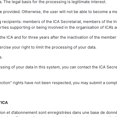
 The legal basis for the processing is legitimate interest.
e provided. Otherwise, the user will not be able to become a m
 recipients: members of the ICA Secretariat, members of the Int
ies supporting or being involved in the organisation of ICA’s ac
h the ICA and for three years after the inactivation of the memb
xercise your right to limit the processing of your data.
ts.
ssing of your data in this system, you can contact the ICA Secre
otection" rights have not been respected, you may submit a compl
l'ICA
sion et d’abonnement sont enregistrées dans une base de donnée