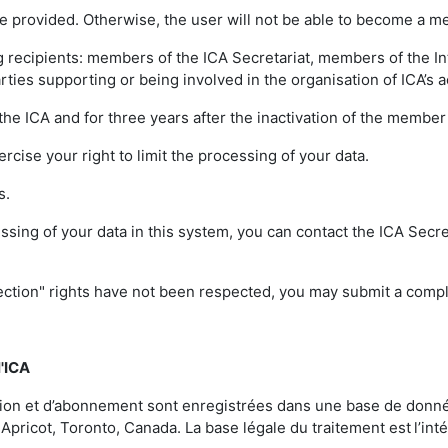
e provided. Otherwise, the user will not be able to become a m
 recipients: members of the ICA Secretariat, members of the Int
ies supporting or being involved in the organisation of ICA’s ac
h the ICA and for three years after the inactivation of the memb
xercise your right to limit the processing of your data.
ts.
ssing of your data in this system, you can contact the ICA Secre
otection" rights have not been respected, you may submit a compl
l'ICA
sion et d’abonnement sont enregistrées dans une base de donnée
Apricot, Toronto, Canada. La base légale du traitement est l’int