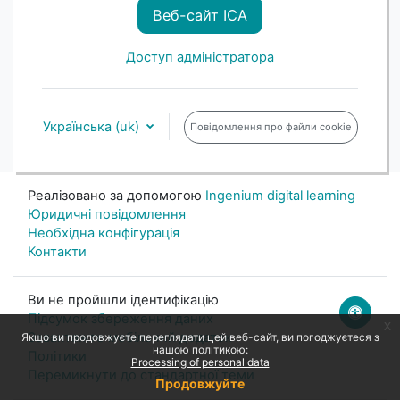
Веб-сайт ICA
Доступ адміністратора
Українська ‎(uk)‎
Повідомлення про файли cookie
Реалізовано за допомогою
Ingenium digital learning
Юридичні повідомлення
Необхідна конфігурація
Контакти
Ви не пройшли ідентифікацію
Підсумок збереження даних
x
Завантажте мобільний додаток
Якщо ви продовжуєте переглядати цей веб-сайт, ви погоджуєтеся з
нашою політикою:
Політики
Processing of personal data
Перемикнути до стандартної теми
Продовжуйте