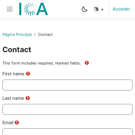
Salta al contenido principal
Acceder
Panel lateral
Página Principal
Contact
Contact
This form includes required, marked fields.
Requis
First name
Requis
Last name
Requis
Email