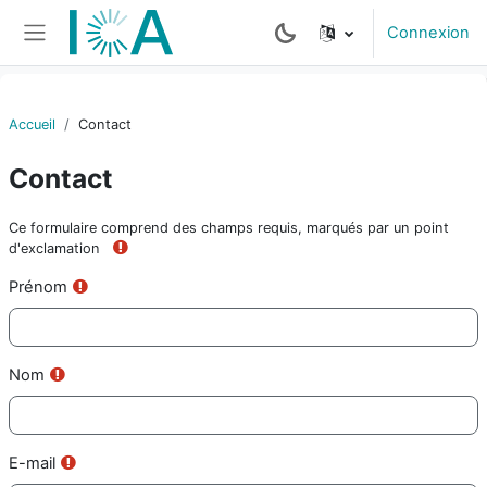
Passer au contenu principal
Connexion
Panneau latéral
Accueil
Contact
Contact
Ce formulaire comprend des champs requis, marqués par un point
d'exclamation
Requis
Prénom
Requis
Nom
Requis
E-mail